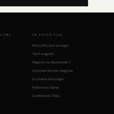
LISME
EN SAVOIR PLUS
Rencontre avec la magie
Tarifs magicien
Magicien ou illusionniste ?
Comment devenir magicien
Le cinéma et la magie
Références clients
Conférences TEDx