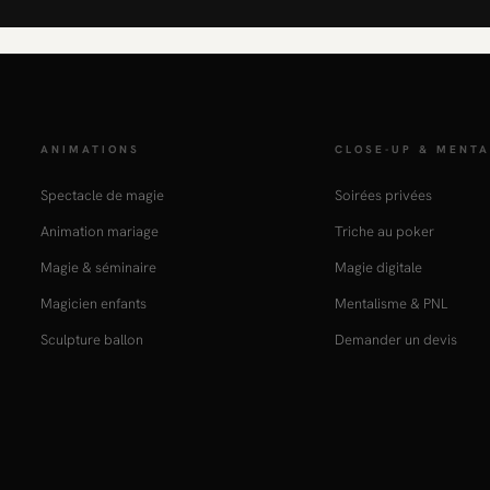
ANIMATIONS
CLOSE-UP & MENTA
Spectacle de magie
Soirées privées
Animation mariage
Triche au poker
Magie & séminaire
Magie digitale
Magicien enfants
Mentalisme & PNL
Sculpture ballon
Demander un devis