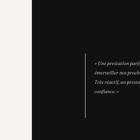
« Une prestation parfa
émerveiller nos proch
Très réactif, un pres
confiance. »
Maider, mariage